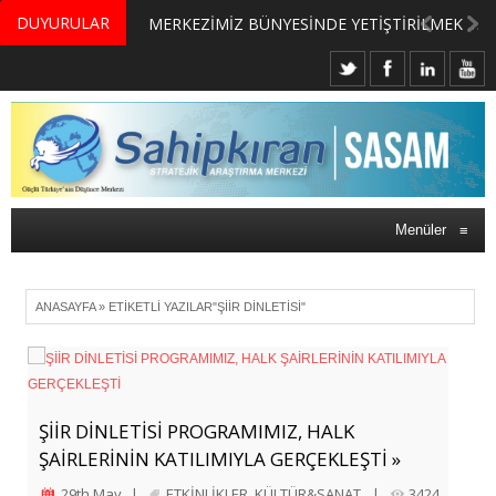
DUYURULAR
MERKEZİMİZ BÜNYESİNDE YETİŞTİRİLMEK ÜZERE GÖNÜLLÜ ÜLKE MASASI UZMANI VE UZMAN ADAYLARI ARIYORUZ
Menüler
≡
ANASAYFA
»
ETIKETLI YAZILAR"ŞIIR DINLETISI"
ŞİİR DİNLETİSİ PROGRAMIMIZ, HALK
ŞAİRLERİNİN KATILIMIYLA GERÇEKLEŞTİ »
29th May
|
ETKİNLİKLER
,
KÜLTÜR&SANAT
|
3424