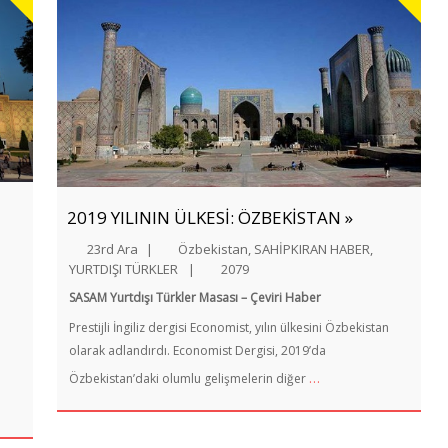
2019 YILININ ÜLKESİ: ÖZBEKİSTAN »
23rd Ara
|
Özbekistan
,
SAHİPKIRAN HABER
,
YURTDIŞI TÜRKLER
|
2079
SASAM Yurtdışı Türkler Masası – Çeviri Haber
Prestijli İngiliz dergisi Economist, yılın ülkesini Özbekistan
olarak adlandırdı. Economist Dergisi, 2019’da
…
Özbekistan’daki olumlu gelişmelerin diğer