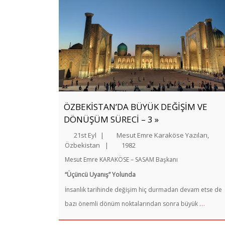
ÖZBEKİSTAN’DA BÜYÜK DEĞİŞİM VE
DÖNÜŞÜM SÜRECİ – 3 »
21st Eyl
|
Mesut Emre Karaköse Yazıları
,
Özbekistan
|
1982
Mesut Emre KARAKÖSE – SASAM Başkanı
“Üçüncü Uyanış” Yolunda
İnsanlık tarihinde değişim hiç durmadan devam etse de
…
bazı önemli dönüm noktalarından sonra büyük