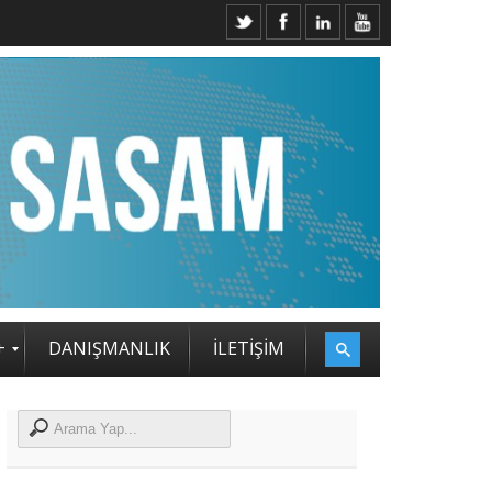
2. SASAM STRATEJİ ZİRVESİ KATILIMCILARI BELLİ OLDU
+
DANIŞMANLIK
İLETİŞİM