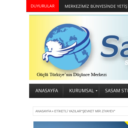
DUYURULAR
ANASAYFA
KURUMSAL
SASAM STR
ANASAYFA
»
ETIKETLI YAZILAR"ŞEVKET MIR ZIYAYEV"