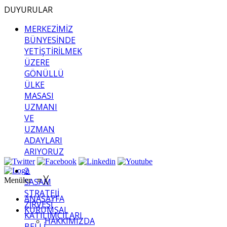
DUYURULAR
MERKEZİMİZ
BÜNYESİNDE
YETİŞTİRİLMEK
ÜZERE
GÖNÜLLÜ
ÜLKE
MASASI
UZMANI
VE
UZMAN
ADAYLARI
ARIYORUZ
2.
Menüler
≡
╳
SASAM
STRATEJİ
ANASAYFA
ZİRVESİ
KURUMSAL
KATILIMCILARI
HAKKIMIZDA
BELLİ