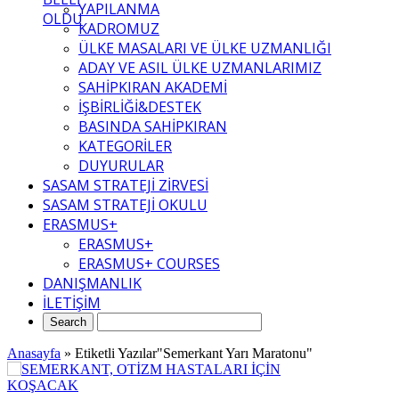
YAPILANMA
OLDU
KADROMUZ
ÜLKE MASALARI VE ÜLKE UZMANLIĞI
ADAY VE ASIL ÜLKE UZMANLARIMIZ
SAHİPKIRAN AKADEMİ
İŞBİRLİĞİ&DESTEK
BASINDA SAHİPKIRAN
KATEGORİLER
DUYURULAR
SASAM STRATEJİ ZİRVESİ
SASAM STRATEJİ OKULU
ERASMUS+
ERASMUS+
ERASMUS+ COURSES
DANIŞMANLIK
İLETİŞİM
Anasayfa
»
Etiketli Yazılar"Semerkant Yarı Maratonu"