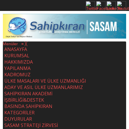
Menüler
≡
╳
ANASAYFA
KURUMSAL
HAKKIMIZDA
YAPILANMA
KADROMUZ
ÜLKE MASALARI VE ÜLKE UZMANLIĞI
ADAY VE ASIL ÜLKE UZMANLARIMIZ
SAHİPKIRAN AKADEMİ
İŞBİRLİĞİ&DESTEK
BASINDA SAHİPKIRAN
KATEGORİLER
DUYURULAR
SASAM STRATEJİ ZİRVESİ