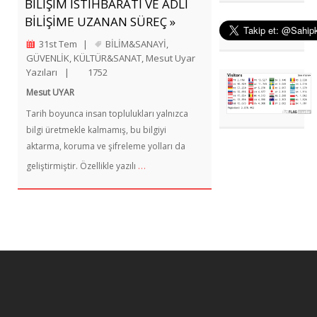
BİLİŞİM İSTİHBARATI VE ADLİ
BİLİŞİME UZANAN SÜREÇ »
31st Tem
|
BİLİM&SANAYİ
,
GÜVENLİK
,
KÜLTÜR&SANAT
,
Mesut Uyar
Yazıları
|
1752
Mesut UYAR
Tarih boyunca insan toplulukları yalnızca
bilgi üretmekle kalmamış, bu bilgiyi
aktarma, koruma ve şifreleme yolları da
…
geliştirmiştir. Özellikle yazılı