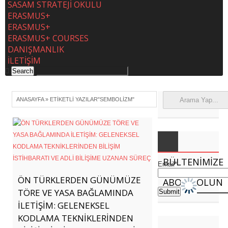
SASAM STRATEJİ OKULU
ERASMUS+
ERASMUS+
ERASMUS+ COURSES
DANIŞMANLIK
İLETİŞİM
ANASAYFA
»
ETIKETLI YAZILAR"SEMBOLIZM"
BÜLTENIMIZE
Email*
ÖN TÜRKLERDEN GÜNÜMÜZE
ABONE OLUN
TÖRE VE YASA BAĞLAMINDA
İLETİŞİM: GELENEKSEL
KODLAMA TEKNİKLERİNDEN