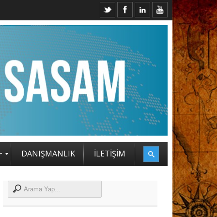
2. SASAM STRATEJİ ZİRVESİ KATILIMCILARI BELLİ OLDU
+
DANIŞMANLIK
İLETİŞİM