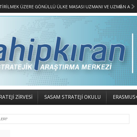
MERKEZİMİZ BÜNYESİNDE YETİŞTİRİLMEK ÜZERE GÖNÜLLÜ ÜLKE MASASI UZMANI VE UZMAN ADAYLARI ARIYORUZ
ATEJİ ZİRVESİ
SASAM STRATEJİ OKULU
ERASMUS
LERI"