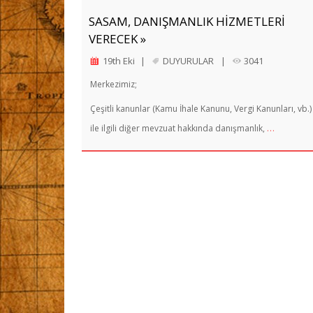
SASAM, DANIŞMANLIK HİZMETLERİ
VERECEK »
19th Eki
|
DUYURULAR
|
3041
Merkezimiz;
Çeşitli kanunlar (Kamu İhale Kanunu, Vergi Kanunları, vb.)
…
ile ilgili diğer mevzuat hakkında danışmanlık,