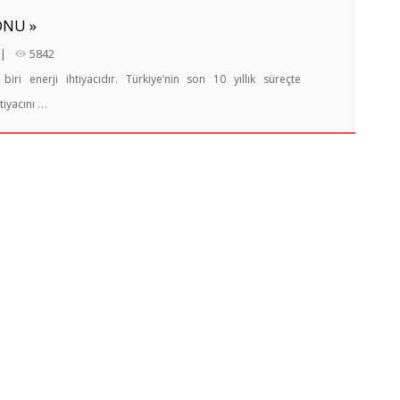
ONU »
|
5842
ri enerji ihtiyacıdır. Türkiye’nin son 10 yıllık süreçte
…
tiyacını