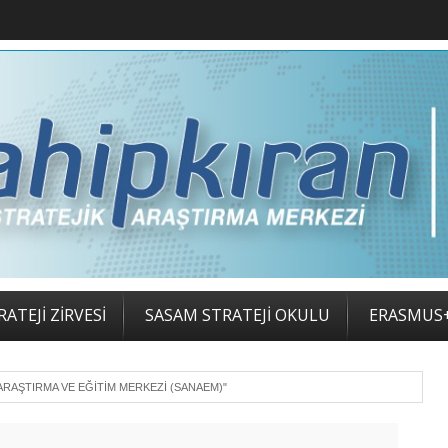
ATEJİ ZİRVESİ
SASAM STRATEJİ OKULU
ERASMUS
ARAŞTIRMA VE EĞITIM MERKEZI (SANAEM)"