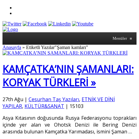
Menüler
≡
Anasayfa
»
Etiketli Yazılar"Şaman kamları"
KAMÇATKA’NIN ŞAMANLARI:
KORYAK TÜRKLERİ »
27th Ağu
|
Cesurhan Taş Yazıları
,
ETNİK VE DİNİ
YAPILAR
,
KÜLTÜR&SANAT
|
15103
Asya Kıtasının doğusunda Rusya Federasyonu toprakları
içinde yer alan ve Ohotsk Denizi ile Bering Denizi
arasında bulunan Kamçatka Yarımadası, ismini Şaman
…