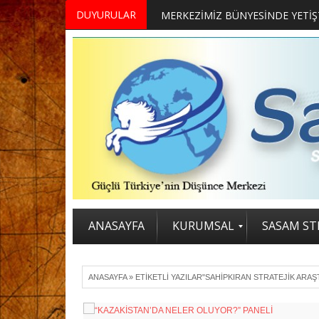
DUYURULAR
ANASAYFA
KURUMSAL
SASAM STR
ANASAYFA
»
ETIKETLI YAZILAR"SAHIPKIRAN STRATEJIK ARA