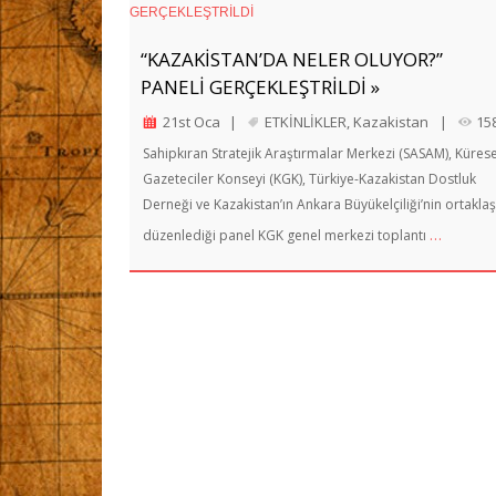
“KAZAKİSTAN’DA NELER OLUYOR?”
PANELİ GERÇEKLEŞTRİLDİ »
21st Oca
|
ETKİNLİKLER
,
Kazakistan
|
15
Sahipkıran Stratejik Araştırmalar Merkezi (SASAM), Kürese
Gazeteciler Konseyi (KGK), Türkiye-Kazakistan Dostluk
Derneği ve Kazakistan’ın Ankara Büyükelçiliği’nin ortakla
…
düzenlediği panel KGK genel merkezi toplantı