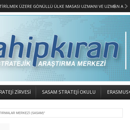
MERKEZİMİZ BÜNYESİNDE YETİŞTİRİLMEK ÜZERE GÖNÜLLÜ ÜLKE MASASI UZMANI VE UZMAN ADAYLARI ARIYORUZ
2. SASAM STRATEJİ ZİRV
ATEJİ ZİRVESİ
SASAM STRATEJİ OKULU
ERASMUS
ŞTIRMALAR MERKEZI (SASAM)"