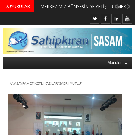
DUYURULAR
MERKEZİMİZ BÜNYESİNDE YETİŞTİRİLMEK ÜZERE GÖNÜLLÜ ÜLKE MASASI UZMANI VE UZMAN ADAYLARI ARIYORUZ
Menüler
≡
ANASAYFA
»
ETIKETLI YAZILAR"SABRI MUTLU"