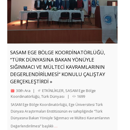
SASAM EGE BÖLGE KOORDİNATÖRLÜĞÜ,
“TÜRK DÜNYASINA BAKAN YÖNÜYLE
SIĞINMACI VE MÜLTECİ KAVRAMLARININ
DEGERLENDİRİLMESİ“ KONULU ÇALIŞTAY
GERÇEKLEŞTİRDİ »
30th Ara
|
ETKİNLİKLER
,
SASAM Ege Bölge
Koordinatörlüğü
,
Türk Dünyası
|
1699
SASAM Ege Bölge Koordinatörlüğü, Ege Üniversitesi Türk
Dünyası Araştırmaları Enstitüsünün ev sahipliğinde “Türk
Dünyasına Bakan Yönüyle Sığınmacı ve Mülteci Kavramlarının
…
Değerlendirilmesi” başlıklı