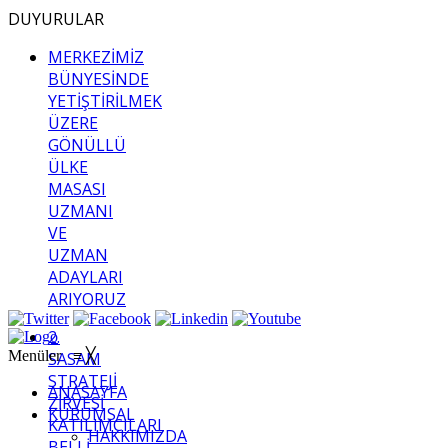
DUYURULAR
MERKEZİMİZ
BÜNYESİNDE
YETİŞTİRİLMEK
ÜZERE
GÖNÜLLÜ
ÜLKE
MASASI
UZMANI
VE
UZMAN
ADAYLARI
ARIYORUZ
2.
Menüler
≡
╳
SASAM
STRATEJİ
ANASAYFA
ZİRVESİ
KURUMSAL
KATILIMCILARI
HAKKIMIZDA
BELLİ