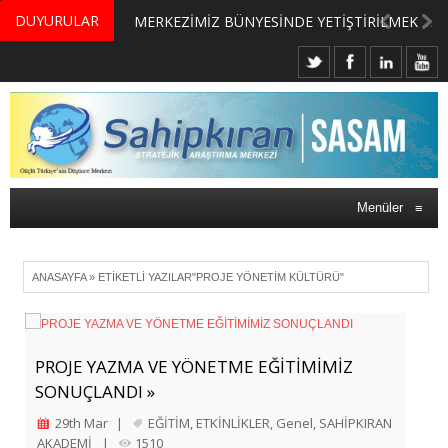
DUYURULAR
MERKEZİMİZ BÜNYESİNDE YETİŞTİRİLMEK ÜZERE GÖNÜLLÜ ÜLKE MASASI UZMANI VE UZMAN ADAYLARI ARIYORUZ
Menüler
≡
ANASAYFA
»
ETIKETLI YAZILAR"PROJE YÖNETIM KÜLTÜRÜ"
PROJE YAZMA VE YÖNETME EĞİTİMİMİZ
SONUÇLANDI »
29th Mar
|
EĞİTİM
,
ETKİNLİKLER
,
Genel
,
SAHİPKIRAN
AKADEMİ
|
1510