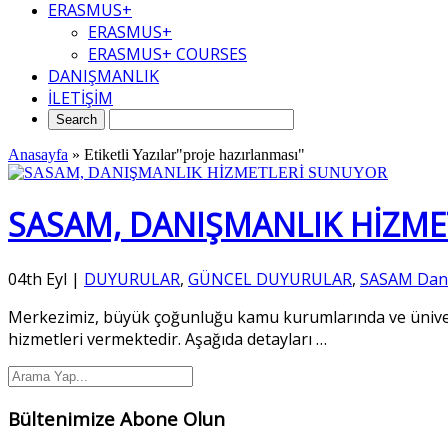
ERASMUS+
ERASMUS+
ERASMUS+ COURSES
DANIŞMANLIK
İLETİŞİM
Anasayfa
»
Etiketli Yazılar"proje hazırlanması"
SASAM, DANIŞMANLIK HİZME
04th Eyl
|
DUYURULAR
,
GÜNCEL DUYURULAR
,
SASAM Dan
Merkezimiz, büyük çoğunluğu kamu kurumlarında ve üniversi
hizmetleri vermektedir. Aşağıda detayları
…
Bültenimize Abone Olun