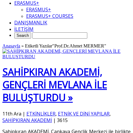
ERASMUS+
ERASMUS+
ERASMUS+ COURSES
DANIŞMANLIK
İLETİŞİM
Anasayfa
»
Etiketli Yazılar"Prof.Dr.Ahmet MERMER"
SAHİPKIRAN AKADEMİ,
GENÇLERİ MEVLANA İLE
BULUŞTURDU »
11th Ara
|
ETKİNLİKLER
,
ETNİK VE DİNİ YAPILAR
,
SAHİPKIRAN AKADEMİ
|
3615
Sahipkıran AKADEMİ, Çankaya Gençlik Merkezi ile birlikte