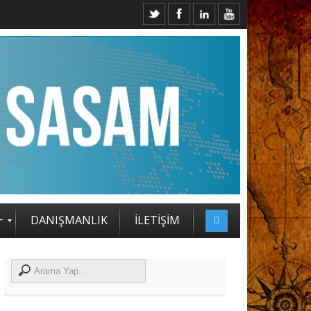
 SASAM STRATEJİ ZİRVESİ KATILIMCILARI BELLİ OLDU
+
DANIŞMANLIK
İLETİŞİM