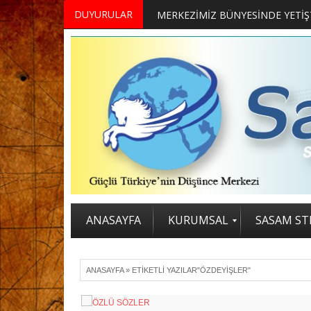
DUYURULAR
ANASAYFA
KURUMSAL
SASAM STR
ANASAYFA
»
ETIKETLI YAZILAR"ÖZDEYIŞLER"