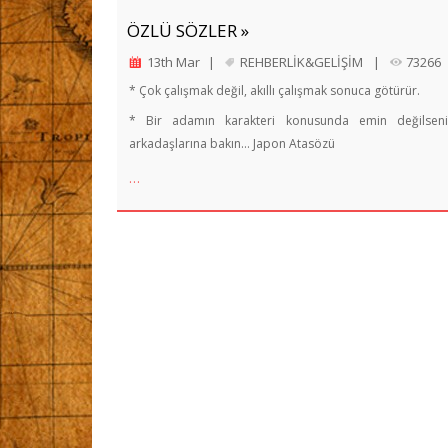
ÖZLÜ SÖZLER »
13th Mar
|
REHBERLİK&GELİŞİM
|
73266
* Çok çalışmak değil, akıllı çalışmak sonuca götürür.
* Bir adamın karakteri konusunda emin değilseni
arkadaşlarına bakın… Japon Atasözü
…