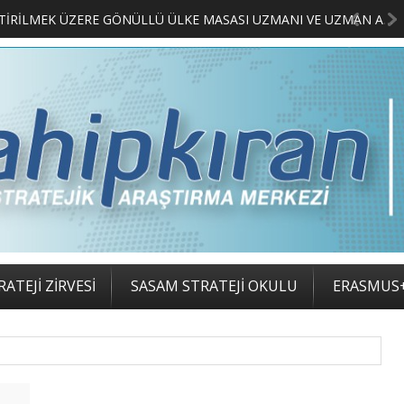
MERKEZİMİZ BÜNYESİNDE YETİŞTİRİLMEK ÜZERE GÖNÜLLÜ ÜLKE MASASI UZMANI VE UZMAN ADAYLARI ARIYORUZ
2.
ATEJİ ZİRVESİ
SASAM STRATEJİ OKULU
ERASMUS