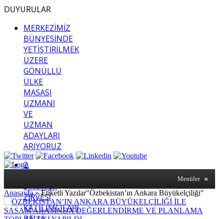
DUYURULAR
MERKEZİMİZ
BÜNYESİNDE
YETİŞTİRİLMEK
ÜZERE
GÖNÜLLÜ
ÜLKE
MASASI
UZMANI
VE
UZMAN
ADAYLARI
ARIYORUZ
2.
SASAM
Menüler
≡
STRATEJİ
Anasayfa
»
Etiketli Yazılar"Özbekistan’ın Ankara Büyükelçiliği"
ZİRVESİ
KATILIMCILARI
BELLİ