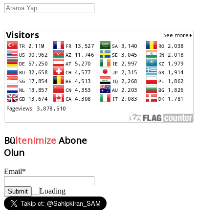
Bü
ltenimize
Abone
Olun
Email*