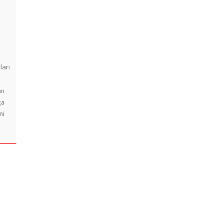
ları
an
ğa
mi