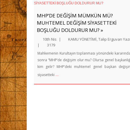
MHP’DE DEĞİŞİM MÜMKÜN MÜ?
MUHTEMEL DEĞİŞİM SİYASETTEKİ
BOŞLUĞU DOLDURUR MU? »
10th Nis
|
KAMU YÖNETİMİ
,
Talip Erguvan Yazı
|
3179
Mahkemenin Kurultayın toplanması yönündeki kararınd
sonra “MHP’de değişim olur mu? Olursa genel başkanlı
kim gelir? MHP’deki muhtemel genel başkan değişi
…
siyasetteki