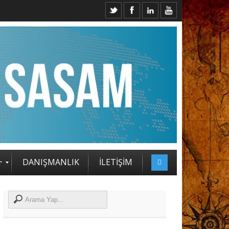
İ ZİRVESİ KATILIMCILARI BELLİ OLDU
+
DANIŞMANLIK
İLETİŞİM