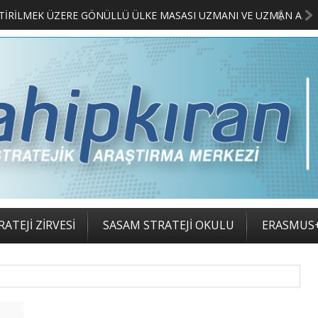
MERKEZİMİZ BÜNYESİNDE YETİŞTİRİLMEK ÜZERE GÖNÜLLÜ ÜLKE MASASI UZMANI VE UZMAN ADAYLARI ARIYORUZ
2. SASAM STRATEJ
ATEJİ ZİRVESİ
SASAM STRATEJİ OKULU
ERASMUS