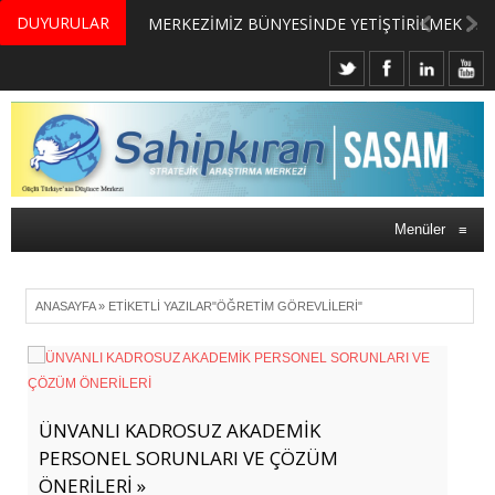
DUYURULAR
MERKEZİMİZ BÜNYESİNDE YETİŞTİRİLMEK ÜZERE GÖNÜLLÜ ÜLKE MASASI UZMANI VE UZMAN ADAYLARI ARIYORUZ
Menüler
≡
ANASAYFA
»
ETIKETLI YAZILAR"ÖĞRETIM GÖREVLILERI"
ÜNVANLI KADROSUZ AKADEMİK
PERSONEL SORUNLARI VE ÇÖZÜM
ÖNERİLERİ »