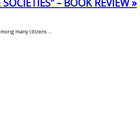
SOCIETIES” – BOOK REVIEW »
among many citizens
…