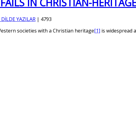
AILS IN CHRISTIAN-HERITAGE 
 DİLDE YAZILAR
|
4793
stern societies with a Christian heritage
[1]
is widespread 