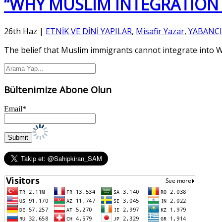
“WHY MUSLIM INTEGRATION F
26th Haz
|
ETNİK VE DİNİ YAPILAR
,
Misafir Yazar
,
YABANCI
The belief that Muslim immigrants cannot integrate into We
Bültenimize Abone Olun
Email*