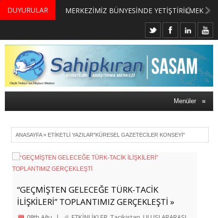
DUYURULAR
MERKEZİMİZ BÜNYESİNDE YETİŞTİRİLMEK ÜZERE GÖNÜLLÜ ÜLKE MASASI UZMANI VE UZMAN ADAYLARI ARIYORUZ
Menüler
≡
ANASAYFA
»
ETIKETLI YAZILAR"KÜRESEL GAZETECILER KONSEYI"
“GEÇMİŞTEN GELECEĞE TÜRK-TACİK
İLİŞKİLERİ” TOPLANTIMIZ GERÇEKLEŞTİ »
08th Ağu
|
ETKİNLİKLER
,
Tacikistan
,
ULUSLARARASI