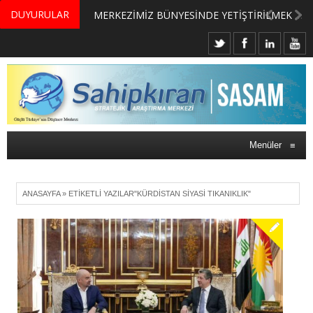
DUYURULAR
MERKEZİMİZ BÜNYESİNDE YETİŞTİRİLMEK ÜZERE GÖNÜLLÜ ÜLKE MASASI UZMANI VE UZMAN ADAYLARI ARIYORUZ
Menüler
≡
ANASAYFA
»
ETIKETLI YAZILAR"KÜRDISTAN SIYASI TIKANIKLIK"