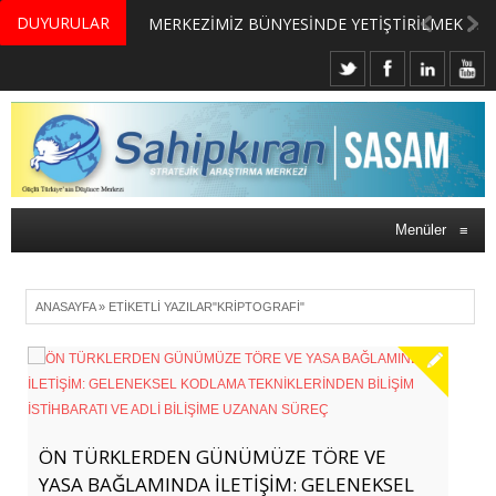
DUYURULAR
MERKEZİMİZ BÜNYESİNDE YETİŞTİRİLMEK ÜZERE GÖNÜLLÜ ÜLKE MASASI UZMANI VE UZMAN ADAYLARI ARIYORUZ
Menüler
≡
ANASAYFA
»
ETIKETLI YAZILAR"KRIPTOGRAFI"
ÖN TÜRKLERDEN GÜNÜMÜZE TÖRE VE
YASA BAĞLAMINDA İLETİŞİM: GELENEKSEL