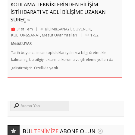
KODLAMA TEKNİKLERİNDEN BİLİŞİM
İSTİHBARATI VE ADLİ BİLİŞİME UZANAN
SÜREÇ »
31st Tem
|
BİLİM&SANAYİ
,
GÜVENLİK
,
KÜLTÜR&SANAT
,
Mesut Uyar Yazıları
|
1752
Mesut UYAR
Tarih boyunca insan toplulukları yalnızca bilgi üretmekle
kalmamış, bu bilgiyi aktarma, koruma ve şifreleme yolları da
…
geliştirmiştir. Özellikle yazılı
BÜ
LTENIMIZE
ABONE OLUN