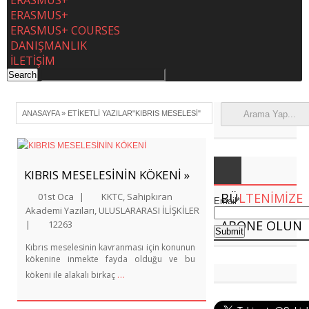
ERASMUS+
ERASMUS+
ERASMUS+ COURSES
DANIŞMANLIK
İLETİŞİM
ANASAYFA
»
ETIKETLI YAZILAR"KIBRIS MESELESI"
KIBRIS MESELESİNİN KÖKENİ »
BÜ
LTENIMIZE
01st Oca
|
KKTC
,
Sahipkıran
Email*
Akademi Yazıları
,
ULUSLARARASI İLİŞKİLER
ABONE OLUN
|
12263
Kıbrıs meselesinin kavranması için konunun
kökenine inmekte fayda olduğu ve bu
…
kökeni ile alakalı birkaç