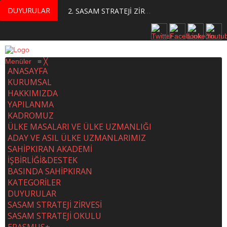
DUYURULAR
MERKEZİMİZ BÜNYESİNDE YETİŞTİRİLMEK ÜZERE GÖNÜLLÜ ÜLKE MASASI UZMANI VE UZMAN ADAYLARI ARIYORUZ
2. SASAM STRATEJİ ZİRVESİ KATILIMCILARI BELLİ OLDU
Menüler
≡
╳
ANASAYFA
KURUMSAL
HAKKIMIZDA
YAPILANMA
KADROMUZ
ÜLKE MASALARI VE ÜLKE UZMANLIĞI
ADAY VE ASIL ÜLKE UZMANLARIMIZ
SAHİPKIRAN AKADEMİ
İŞBİRLİĞİ&DESTEK
BASINDA SAHİPKIRAN
KATEGORİLER
DUYURULAR
SASAM STRATEJİ ZİRVESİ
SASAM STRATEJİ OKULU