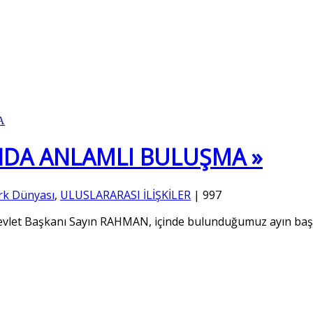
NDA ANLAMLI BULUŞMA »
rk Dünyası
,
ULUSLARARASI İLİŞKİLER
|
997
let Başkanı Sayın RAHMAN, içinde bulunduğumuz ayın başları