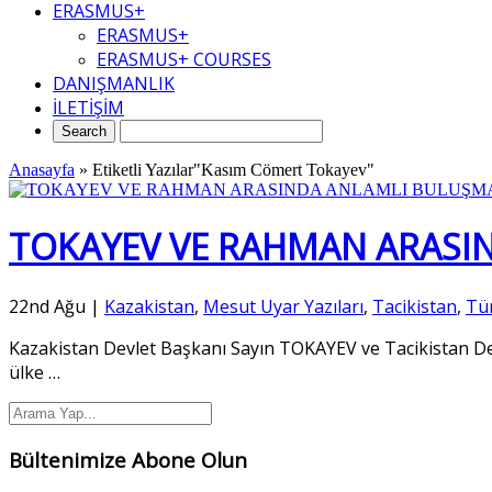
ERASMUS+
ERASMUS+
ERASMUS+ COURSES
DANIŞMANLIK
İLETİŞİM
Anasayfa
»
Etiketli Yazılar"Kasım Cömert Tokayev"
TOKAYEV VE RAHMAN ARASI
22nd Ağu
|
Kazakistan
,
Mesut Uyar Yazıları
,
Tacikistan
,
Tü
Kazakistan Devlet Başkanı Sayın TOKAYEV ve Tacikistan Dev
ülke
…
Bültenimize Abone Olun