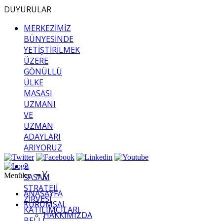
DUYURULAR
MERKEZİMİZ
BÜNYESİNDE
YETİŞTİRİLMEK
ÜZERE
GÖNÜLLÜ
ÜLKE
MASASI
UZMANI
VE
UZMAN
ADAYLARI
ARIYORUZ
2.
Menüler
≡
╳
SASAM
STRATEJİ
ANASAYFA
ZİRVESİ
KURUMSAL
KATILIMCILARI
HAKKIMIZDA
BELLİ