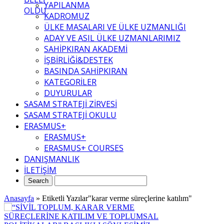
YAPILANMA
OLDU
KADROMUZ
ÜLKE MASALARI VE ÜLKE UZMANLIĞI
ADAY VE ASIL ÜLKE UZMANLARIMIZ
SAHİPKIRAN AKADEMİ
İŞBİRLİĞİ&DESTEK
BASINDA SAHİPKIRAN
KATEGORİLER
DUYURULAR
SASAM STRATEJİ ZİRVESİ
SASAM STRATEJİ OKULU
ERASMUS+
ERASMUS+
ERASMUS+ COURSES
DANIŞMANLIK
İLETİŞİM
Anasayfa
»
Etiketli Yazılar"karar verme süreçlerine katılım"