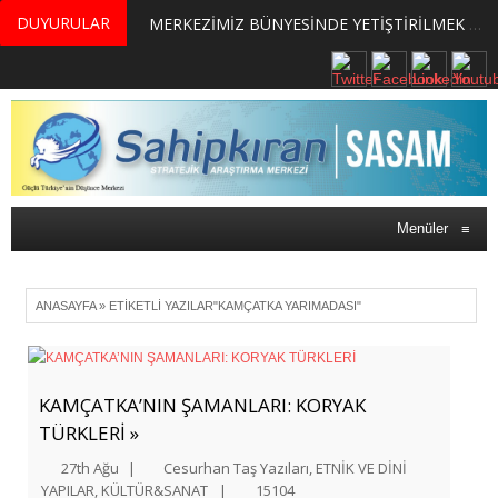
DUYURULAR
MERKEZİMİZ BÜNYESİNDE YETİŞTİRİLMEK ÜZERE GÖNÜLLÜ ÜLKE MASASI UZMANI VE UZMAN ADAYLARI ARIYORUZ
Menüler
≡
ANASAYFA
»
ETIKETLI YAZILAR"KAMÇATKA YARIMADASI"
KAMÇATKA’NIN ŞAMANLARI: KORYAK
TÜRKLERİ »
27th Ağu
|
Cesurhan Taş Yazıları
,
ETNİK VE DİNİ
YAPILAR
,
KÜLTÜR&SANAT
|
15104