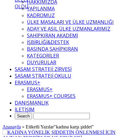
HAKKIMIZDA
OLDU
YAPILANMA
KADROMUZ
ÜLKE MASALARI VE ÜLKE UZMANLIĞI
ADAY VE ASIL ÜLKE UZMANLARIMIZ
SAHİPKIRAN AKADEMİ
İŞBİRLİĞİ&DESTEK
BASINDA SAHİPKIRAN
KATEGORİLER
DUYURULAR
SASAM STRATEJİ ZİRVESİ
SASAM STRATEJİ OKULU
ERASMUS+
ERASMUS+
ERASMUS+ COURSES
DANIŞMANLIK
İLETİŞİM
Anasayfa
»
Etiketli Yazılar"kadına karşı şiddet"