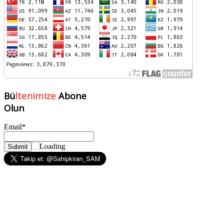
Bü
ltenimize
Abone
Olun
Email*