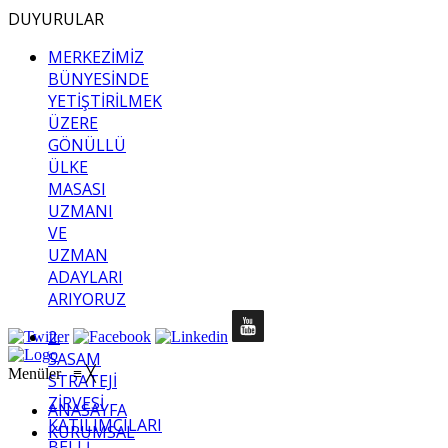
DUYURULAR
MERKEZİMİZ
BÜNYESİNDE
YETİŞTİRİLMEK
ÜZERE
GÖNÜLLÜ
ÜLKE
MASASI
UZMANI
VE
UZMAN
ADAYLARI
ARIYORUZ
2.
SASAM
Menüler
≡
╳
STRATEJİ
ZİRVESİ
ANASAYFA
KATILIMCILARI
KURUMSAL
BELLİ