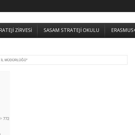
ATEJİ ZİRVESİ
SASAM STRATEJİ OKULU
ERASMUS
K İL MÜDÜRLÜĞÜ"
772
n