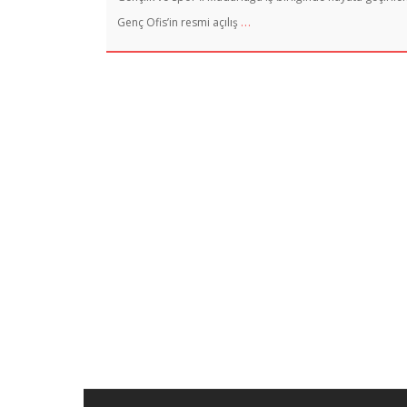
…
Genç Ofis’in resmi açılış