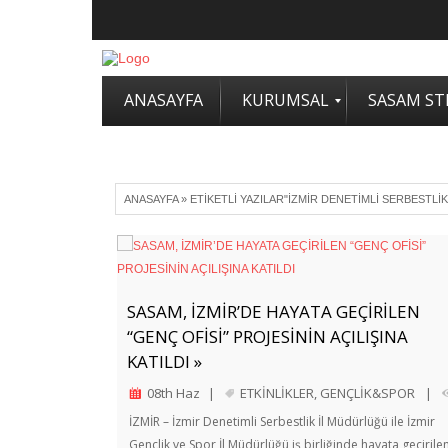
ANASAYFA
KURUMSAL
SASAM STR
ANASAYFA
»
ETIKETLI YAZILAR"İZMIR DENETIMLI SERBESTLI
SASAM, İZMİR’DE HAYATA GEÇİRİLEN
“GENÇ OFİSİ” PROJESİNİN AÇILIŞINA
KATILDI »
08th Haz
|
ETKİNLİKLER
,
GENÇLİK&SPOR
|
İZMİR – İzmir Denetimli Serbestlik İl Müdürlüğü ile İzmir
Gençlik ve Spor İl Müdürlüğü iş birliğinde hayata geçirile