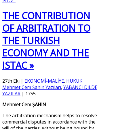
THE CONTRIBUTION
OF ARBITRATION TO
THE TURKISH
ECONOMY AND THE
ISTAC »
27th Eki
|
EKONOMİ-MALİYE
,
HUKUK
,
Mehmet Cem Şahin Yazıları
,
YABANCI DİLDE
YAZILAR
|
1755
Mehmet Cem ŞAHİN
The arbitration mechanism helps to resolve
commercial disputes in accordance with the
will of the parties, without being bound by