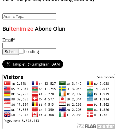
…
Bü
ltenimize
Abone Olun
Email*