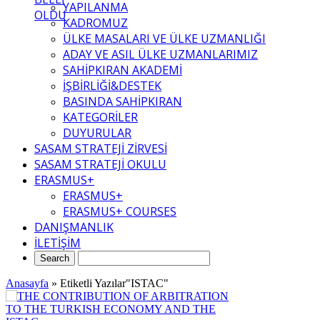
YAPILANMA
OLDU
KADROMUZ
ÜLKE MASALARI VE ÜLKE UZMANLIĞI
ADAY VE ASIL ÜLKE UZMANLARIMIZ
SAHİPKIRAN AKADEMİ
İŞBİRLİĞİ&DESTEK
BASINDA SAHİPKIRAN
KATEGORİLER
DUYURULAR
SASAM STRATEJİ ZİRVESİ
SASAM STRATEJİ OKULU
ERASMUS+
ERASMUS+
ERASMUS+ COURSES
DANIŞMANLIK
İLETİŞİM
Anasayfa
»
Etiketli Yazılar"ISTAC"