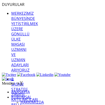
DUYURULAR
MERKEZİMİZ
BÜNYESİNDE
YETİŞTİRİLMEK
ÜZERE
GÖNÜLLÜ
ÜLKE
MASASI
UZMANI
VE
UZMAN
ADAYLARI
ARIYORUZ
2.
Menüler
≡
╳
SASAM
STRATEJİ
ANASAYFA
ZİRVESİ
KURUMSAL
KATILIMCILARI
HAKKIMIZDA
BELLİ