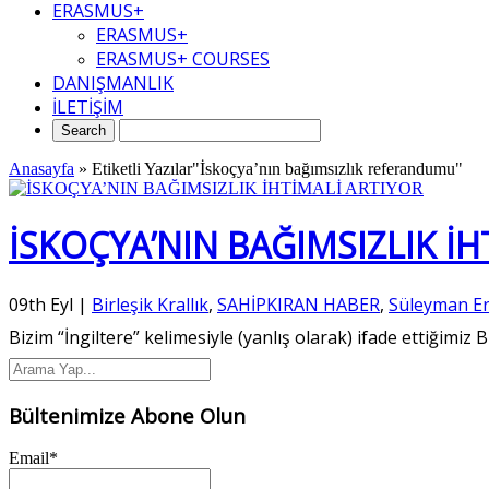
ERASMUS+
ERASMUS+
ERASMUS+ COURSES
DANIŞMANLIK
İLETİŞİM
Anasayfa
»
Etiketli Yazılar"İskoçya’nın bağımsızlık referandumu"
İSKOÇYA’NIN BAĞIMSIZLIK İH
09th Eyl
|
Birleşik Krallık
,
SAHİPKIRAN HABER
,
Süleyman Er
Bizim “İngiltere” kelimesiyle (yanlış olarak) ifade ettiğimiz
Bültenimize Abone Olun
Email*