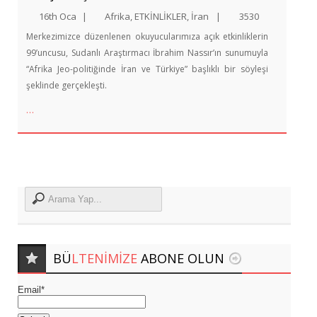
16th Oca
|
Afrika
,
ETKİNLİKLER
,
İran
|
3530
Merkezimizce düzenlenen okuyucularımıza açık etkinliklerin
99’uncusu, Sudanlı Araştırmacı İbrahim Nassır’ın sunumuyla
“Afrika Jeo-politiğinde İran ve Türkiye” başlıklı bir söyleşi
şeklinde gerçekleşti.
…
BÜ
LTENIMIZE
ABONE OLUN
Email*