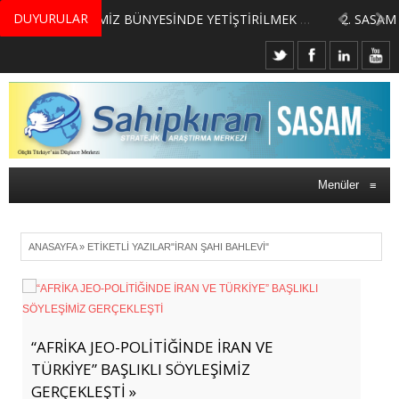
DUYURULAR
MERKEZİMİZ BÜNYESİNDE YETİŞTİRİLMEK ÜZERE GÖNÜLLÜ ÜLKE MASASI UZMANI VE UZMAN ADAYLARI ARIYORUZ
Menüler
≡
ANASAYFA
»
ETIKETLI YAZILAR"İRAN ŞAHI BAHLEVI"
“AFRİKA JEO-POLİTİĞİNDE İRAN VE
TÜRKİYE” BAŞLIKLI SÖYLEŞİMİZ
GERÇEKLEŞTİ »