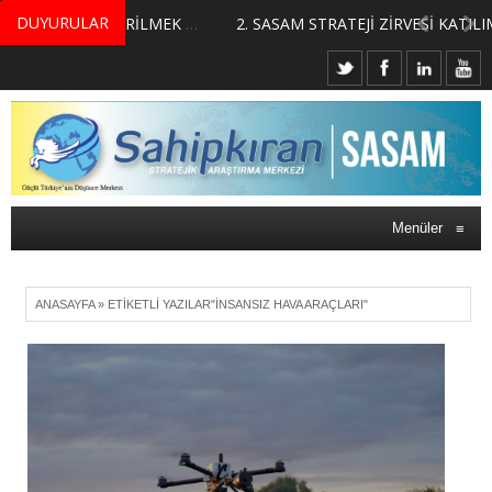
DUYURULAR
MERKEZİMİZ BÜNYESİNDE YETİŞTİRİLMEK ÜZERE GÖNÜLLÜ ÜLKE MASASI UZMANI VE UZMAN ADAYLARI ARIYORUZ
2. SASAM STRATEJİ ZİRVESİ KATILIMCILARI BELLİ OLDU
Menüler
≡
ANASAYFA
»
ETIKETLI YAZILAR"İNSANSIZ HAVA ARAÇLARI"