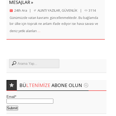
MESAJLAR »
24th Ara
|
ALINTI YAZILAR
,
GÜVENLİK
|
3114
Günümüzde vatan kavramı güncellenmektedir. Bu bağlamda
bir ülke için toprak ne anlam ifade ediyor ise hava savası ve
…
deniz yetki alanları
BÜ
LTENIMIZE
ABONE OLUN
Email*