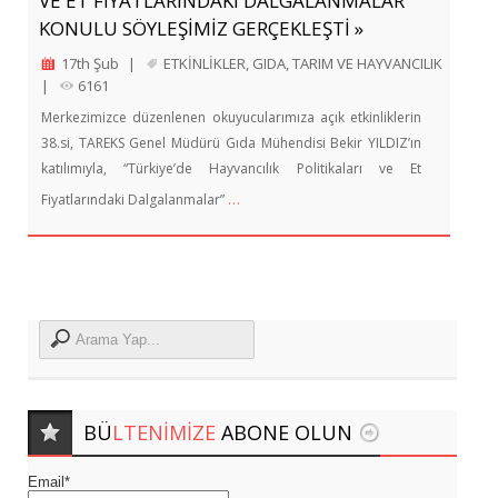
VE ET FİYATLARINDAKİ DALGALANMALAR”
KONULU SÖYLEŞİMİZ GERÇEKLEŞTİ »
17th Şub
|
ETKİNLİKLER
,
GIDA
,
TARIM VE HAYVANCILIK
|
6161
Merkezimizce düzenlenen okuyucularımıza açık etkinliklerin
38.si, TAREKS Genel Müdürü Gıda Mühendisi Bekir YILDIZ’ın
katılımıyla, “Türkiye’de Hayvancılık Politikaları ve Et
…
Fiyatlarındaki Dalgalanmalar”
BÜ
LTENIMIZE
ABONE OLUN
Email*