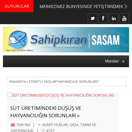
DUYURULAR
MERKEZİMİZ BÜNYESİNDE YETİŞTİRİLMEK ÜZERE GÖNÜLLÜ ÜLKE MASASI UZMANI VE UZMAN ADAYLARI ARIYORUZ
Menüler
≡
ANASAYFA
»
ETIKETLI YAZILAR"HAYVANCILIK SORUNLARI"
SÜT ÜRETİMİNDEKİ DÜŞÜŞ VE
HAYVANCILIĞIN SORUNLARI »
15th Nis
|
ALINTI YAZILAR
,
GIDA
,
TARIM VE
HAYVANCILIK
|
4731