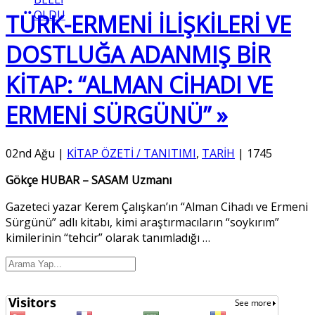
OLDU
TÜRK-ERMENİ İLİŞKİLERİ VE
DOSTLUĞA ADANMIŞ BİR
KİTAP: “ALMAN CİHADI VE
ERMENİ SÜRGÜNÜ” »
02nd Ağu
|
KİTAP ÖZETİ / TANITIMI
,
TARİH
|
1745
Gökçe HUBAR – SASAM Uzmanı
Gazeteci yazar Kerem Çalışkan’ın “Alman Cihadı ve Ermeni
Sürgünü” adlı kitabı, kimi araştırmacıların “soykırım”
kimilerinin “tehcir” olarak tanımladığı
…