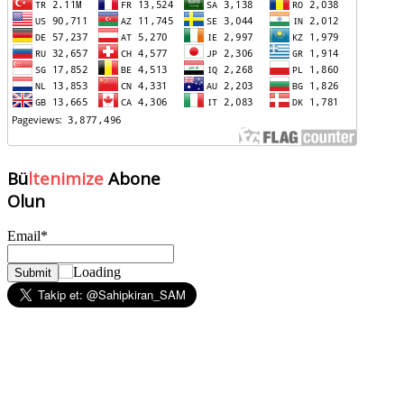
Bü
ltenimize
Abone
Olun
Email*