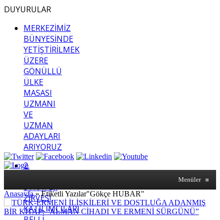
DUYURULAR
MERKEZİMİZ
BÜNYESİNDE
YETİŞTİRİLMEK
ÜZERE
GÖNÜLLÜ
ÜLKE
MASASI
UZMANI
VE
UZMAN
ADAYLARI
ARIYORUZ
2.
SASAM
Menüler
≡
STRATEJİ
Anasayfa
»
Etiketli Yazılar"Gökçe HUBAR"
ZİRVESİ
KATILIMCILARI
BELLİ