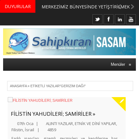
DUYURULAR
MERKEZİMİZ BÜNYESİNDE YETİŞTİRİLMEK ÜZERE GÖNÜLLÜ ÜLKE MASASI UZMANI VE UZMAN ADAYLARI ARIYORUZ
Menüler
≡
ANASAYFA
»
ETIKETLI YAZILAR"GERIZIM DAĞI"
FİLİSTİN YAHUDİLERİ; SAMİRİLER »
07th Oca
|
ALINTI YAZILAR
,
ETNİK VE DİNİ YAPILAR
,
Filistin
,
İsrail
|
4859
Farklı inançları, gizemli geçmişleri ve kendilerine has