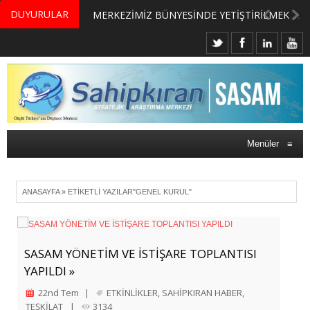
DUYURULAR
MERKEZİMİZ BÜNYESİNDE YETİŞTİRİLMEK ÜZERE GÖNÜLLÜ ÜLKE MASASI UZMANI VE UZMAN ADAYLARI ARIYORUZ
Menüler
≡
ANASAYFA
»
ETIKETLI YAZILAR"GENEL KURUL"
SASAM YÖNETİM VE İSTİŞARE TOPLANTISI
YAPILDI »
22nd Tem
|
ETKİNLİKLER
,
SAHİPKIRAN HABER
,
TEŞKİLAT
|
3134