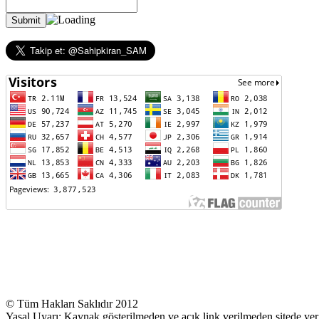
© Tüm Hakları Saklıdır 2012
Yasal Uyarı: Kaynak gösterilmeden ve açık link verilmeden sitede yer 