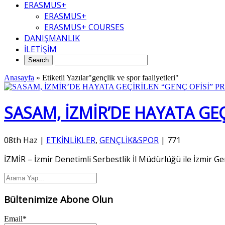
ERASMUS+
ERASMUS+
ERASMUS+ COURSES
DANIŞMANLIK
İLETİŞİM
Anasayfa
»
Etiketli Yazılar"gençlik ve spor faaliyetleri"
SASAM, İZMİR’DE HAYATA GEÇİ
08th Haz
|
ETKİNLİKLER
,
GENÇLİK&SPOR
|
771
İZMİR – İzmir Denetimli Serbestlik İl Müdürlüğü ile İzmir Gen
Bültenimize Abone Olun
Email*