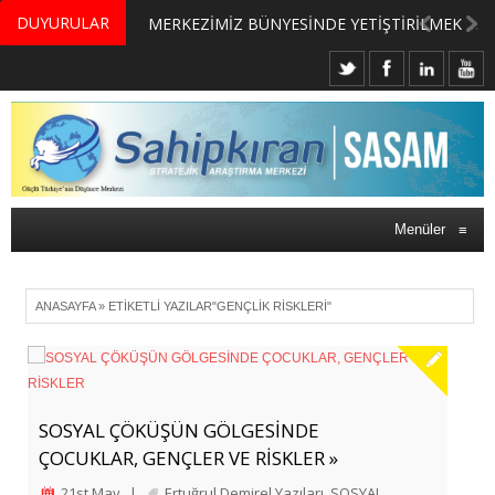
DUYURULAR
MERKEZİMİZ BÜNYESİNDE YETİŞTİRİLMEK ÜZERE GÖNÜLLÜ ÜLKE MASASI UZMANI VE UZMAN ADAYLARI ARIYORUZ
Menüler
≡
ANASAYFA
»
ETIKETLI YAZILAR"GENÇLIK RISKLERI"
SOSYAL ÇÖKÜŞÜN GÖLGESİNDE
ÇOCUKLAR, GENÇLER VE RİSKLER »
21st May
|
Ertuğrul Demirel Yazıları
,
SOSYAL