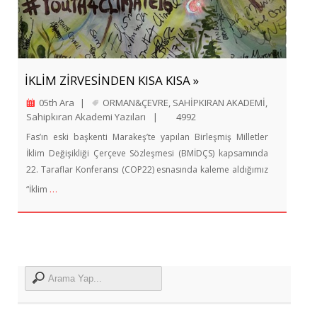
İKLİM ZİRVESİNDEN KISA KISA »
05th Ara
|
ORMAN&ÇEVRE
,
SAHİPKIRAN AKADEMİ
,
Sahipkıran Akademi Yazıları
|
4992
Fas’ın eski başkenti Marakeş’te yapılan Birleşmiş Milletler
İklim Değişikliği Çerçeve Sözleşmesi (BMİDÇS) kapsamında
22. Taraflar Konferansı (COP22) esnasında kaleme aldığımız
…
“İklim