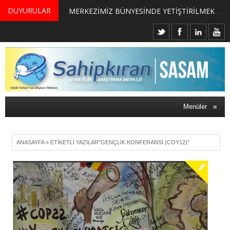
DUYURULAR
MERKEZİMİZ BÜNYESİNDE YETİŞTİRİLMEK ÜZERE GÖNÜLLÜ ÜLKE MASASI UZMANI VE UZMAN ADAYLARI ARIYORUZ
Menüler
≡
ANASAYFA
»
ETIKETLI YAZILAR"GENÇLIK KONFERANSI (COY12)"