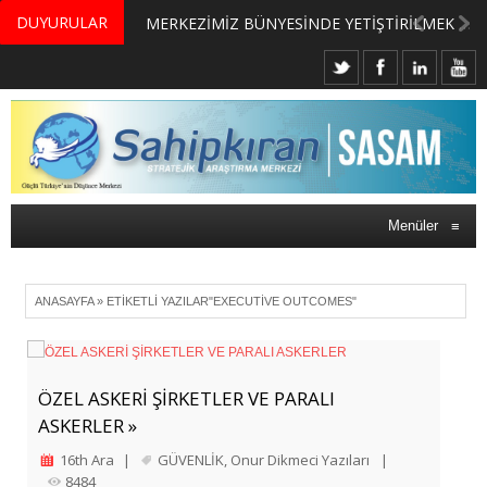
DUYURULAR
MERKEZİMİZ BÜNYESİNDE YETİŞTİRİLMEK ÜZERE GÖNÜLLÜ ÜLKE MASASI UZMANI VE UZMAN ADAYLARI ARIYORUZ
Menüler
≡
ANASAYFA
»
ETIKETLI YAZILAR"EXECUTIVE OUTCOMES"
ÖZEL ASKERİ ŞİRKETLER VE PARALI
ASKERLER »
16th Ara
|
GÜVENLİK
,
Onur Dikmeci Yazıları
|
8484