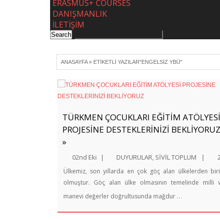
ERASMUS+ COURSES
DANIŞMANLIK
İLETİŞİM
ANASAYFA
»
ETIKETLI YAZILAR"ENGELSIZ YBÜ"
TÜRKMEN ÇOCUKLARI EĞİTİM ATÖLYES
PROJESİNE DESTEKLERİNİZİ BEKLİYORU
»
02nd Eki
|
DUYURULAR
,
SİVİL TOPLUM
|
Ülkemiz, son yıllarda en çok göç alan ülkelerden biri
olmuştur. Göç alan ülke olmasının temelinde milli 
…
manevi değerler doğrultusunda mağdur