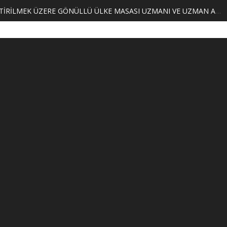
MERKEZİMİZ BÜNYESİNDE YETİŞTİRİLMEK ÜZERE GÖNÜLLÜ ÜLKE MASASI UZMANI VE UZMAN ADAYLARI ARIYORUZ