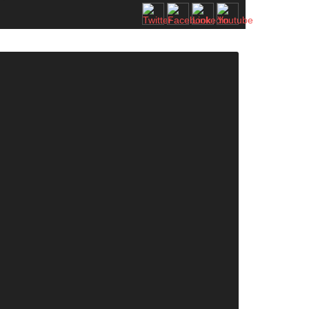
2. SASAM STRATEJİ ZİRVESİ KATILIMCILARI BELLİ OLDU