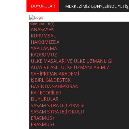
DUYURULAR
Menüler
≡
╳
ANASAYFA
KURUMSAL
HAKKIMIZDA
YAPILANMA
KADROMUZ
ÜLKE MASALARI VE ÜLKE UZMANLIĞI
ADAY VE ASIL ÜLKE UZMANLARIMIZ
SAHİPKIRAN AKADEMİ
İŞBİRLİĞİ&DESTEK
BASINDA SAHİPKIRAN
KATEGORİLER
DUYURULAR
SASAM STRATEJİ ZİRVESİ
SASAM STRATEJİ OKULU
ERASMUS+
ERASMUS+