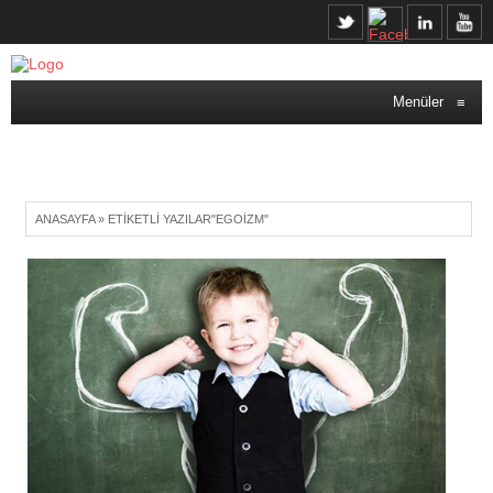
Menüler
≡
ANASAYFA
»
ETIKETLI YAZILAR"EGOIZM"