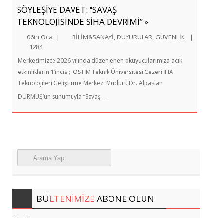
SÖYLEŞİYE DAVET: “SAVAŞ
TEKNOLOJİSİNDE SİHA DEVRİMİ” »
06th Oca
|
BİLİM&SANAYİ
,
DUYURULAR
,
GÜVENLİK
|
1284
Merkezimizce 2026 yılında düzenlenen okuyucularımıza açık
etkinliklerin 1’incisi; OSTİM Teknik Üniversitesi Cezeri İHA
Teknolojileri Geliştirme Merkezi Müdürü Dr. Alpaslan
…
DURMUŞ’un sunumuyla “Savaş
BÜ
LTENIMIZE
ABONE OLUN