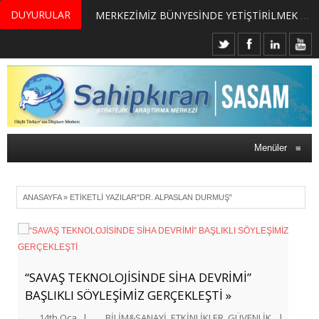
DUYURULAR
MERKEZİMİZ BÜNYESİNDE YETİŞTİRİLMEK ÜZERE GÖNÜLLÜ ÜLKE MASASI UZMANI VE UZMAN ADAYLARI ARIYORUZ
Menüler
≡
ANASAYFA
»
ETIKETLI YAZILAR"DR. ALPASLAN DURMUŞ"
“SAVAŞ TEKNOLOJİSİNDE SİHA DEVRİMİ”
BAŞLIKLI SÖYLEŞİMİZ GERÇEKLEŞTİ »
14th Oca
|
BİLİM&SANAYİ
,
ETKİNLİKLER
,
GÜVENLİK
|