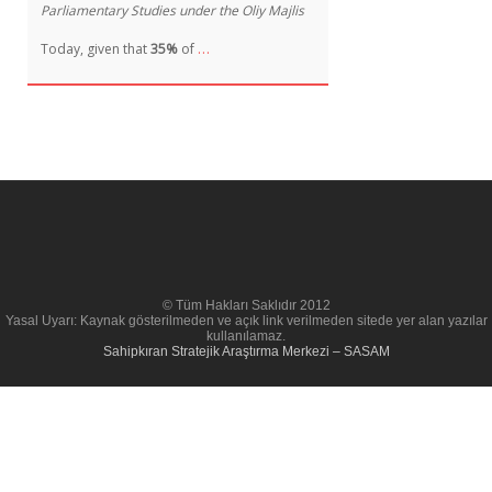
Parliamentary Studies under the Oliy Majlis
…
Today, given that
35%
of
© Tüm Hakları Saklıdır 2012
Yasal Uyarı: Kaynak gösterilmeden ve açık link verilmeden sitede yer alan yazılar
kullanılamaz.
Sahipkıran Stratejik Araştırma Merkezi – SASAM