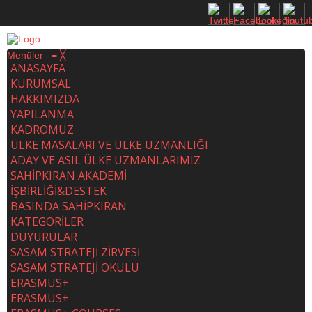
Menüler
≡
╳
ANASAYFA
KURUMSAL
HAKKIMIZDA
YAPILANMA
KADROMUZ
ÜLKE MASALARI VE ÜLKE UZMANLIĞI
ADAY VE ASIL ÜLKE UZMANLARIMIZ
SAHİPKIRAN AKADEMİ
İŞBİRLİĞİ&DESTEK
BASINDA SAHİPKIRAN
KATEGORİLER
DUYURULAR
SASAM STRATEJİ ZİRVESİ
SASAM STRATEJİ OKULU
ERASMUS+
ERASMUS+