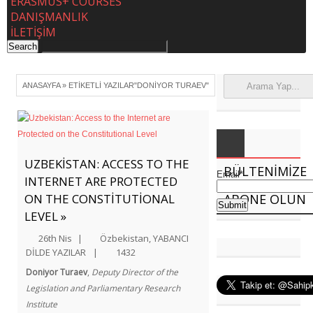
ERASMUS+ COURSES
DANIŞMANLIK
İLETİŞİM
ANASAYFA
»
ETIKETLI YAZILAR"DONIYOR TURAEV"
UZBEKISTAN: ACCESS TO THE
BÜLTENIMIZE
Email*
INTERNET ARE PROTECTED
ON THE CONSTITUTIONAL
ABONE OLUN
LEVEL »
26th Nis
|
Özbekistan
,
YABANCI
DİLDE YAZILAR
|
1432
Doniyor Turaev
,
Deputy Director of the
Legislation and
Parliamentary Research
Institute