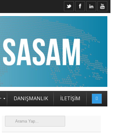
2. SASAM STRATEJİ ZİRVESİ KATILIMCILARI BELLİ OLDU
+
DANIŞMANLIK
İLETİŞİM