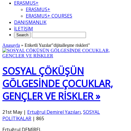
ERASMUS+
ERASMUS+
ERASMUS+ COURSES
DANIŞMANLIK
İLETİŞİM
Anasayfa
»
Etiketli Yazılar"dijitalleşme riskleri"
SOSYAL ÇÖKÜŞÜN
GÖLGESİNDE ÇOCUKLAR,
GENÇLER VE RİSKLER »
21st May
|
Ertuğrul Demirel Yazıları
,
SOSYAL
POLİTİKALAR
|
865
Ertuğrul DEMİREL