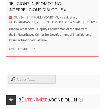
RELIGIONS IN PROMOTING
INTERRELIGIOUS DIALOGUE »
08th Eyl
|
KAMU YÖNETİMİ
,
Kazakistan
,
ULUSLARARASI İLİŞKİLER
,
YABANCI DİLDE YAZILAR
|
1017
Dianna Yessenova
–
Deputy Chairwoman of the Board of
the N. Nazarbayev Center for Development of Interfaith and
Inter-Civilizational Dialogue
…
Over centuries, the
BÜ
LTENIMIZE
ABONE OLUN