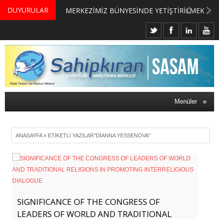
DUYURULAR
MERKEZİMİZ BÜNYESİNDE YETİŞTİRİLMEK ÜZERE GÖNÜLLÜ ÜLKE MASASI UZMANI VE UZMAN ADAYLARI ARIYORUZ
Menüler
≡
ANASAYFA
»
ETIKETLI YAZILAR"DIANNA YESSENOVA"
SIGNIFICANCE OF THE CONGRESS OF
LEADERS OF WORLD AND TRADITIONAL