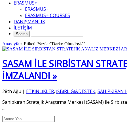
ERASMUS+
ERASMUS+
ERASMUS+ COURSES
DANIŞMANLIK
İLETİŞİM
Anasayfa
»
Etiketli Yazılar"Darko Obradović"
SASAM İLE SIRBİSTAN STRAT
İMZALANDI »
28th Ağu
|
ETKİNLİKLER
,
İŞBİRLİĞİ&DESTEK
,
SAHİPKIRAN 
Sahipkıran Stratejik Araştırma Merkezi (SASAM) ile Sırbista
…