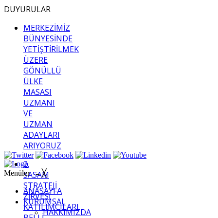
DUYURULAR
MERKEZİMİZ
BÜNYESİNDE
YETİŞTİRİLMEK
ÜZERE
GÖNÜLLÜ
ÜLKE
MASASI
UZMANI
VE
UZMAN
ADAYLARI
ARIYORUZ
2.
Menüler
≡
╳
SASAM
STRATEJİ
ANASAYFA
ZİRVESİ
KURUMSAL
KATILIMCILARI
HAKKIMIZDA
BELLİ