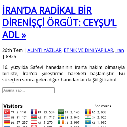
İRAN’DA RADİKAL BİR
DİRENİŞÇİ ÖRGÜT: CEYŞU’L
ADL »
26th Tem
|
ALINTI YAZILAR
,
ETNİK VE DİNİ YAPILAR
,
İran
|
8925
16. yüzyılda Safevi hanedanının İran’a hakim olmasıyla
birlikte, İran’da Şiileştirme hareketi başlamıştır. Bu
süreçten sonra gelen diğer hanedanlar da Şiiliği kabul
…