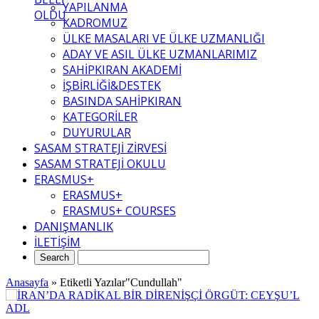
YAPILANMA
OLDU
KADROMUZ
ÜLKE MASALARI VE ÜLKE UZMANLIĞI
ADAY VE ASIL ÜLKE UZMANLARIMIZ
SAHİPKIRAN AKADEMİ
İŞBİRLİĞİ&DESTEK
BASINDA SAHİPKIRAN
KATEGORİLER
DUYURULAR
SASAM STRATEJİ ZİRVESİ
SASAM STRATEJİ OKULU
ERASMUS+
ERASMUS+
ERASMUS+ COURSES
DANIŞMANLIK
İLETİŞİM
Anasayfa
»
Etiketli Yazılar"Cundullah"