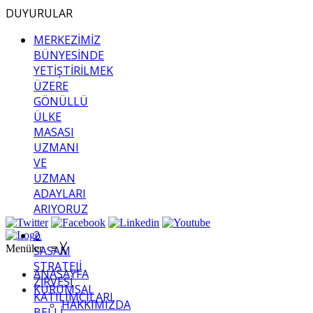
DUYURULAR
MERKEZİMİZ
BÜNYESİNDE
YETİŞTİRİLMEK
ÜZERE
GÖNÜLLÜ
ÜLKE
MASASI
UZMANI
VE
UZMAN
ADAYLARI
ARIYORUZ
2.
Menüler
≡
╳
SASAM
STRATEJİ
ANASAYFA
ZİRVESİ
KURUMSAL
KATILIMCILARI
HAKKIMIZDA
BELLİ