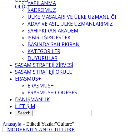
YAPILANMA
OLDU
KADROMUZ
ÜLKE MASALARI VE ÜLKE UZMANLIĞI
ADAY VE ASIL ÜLKE UZMANLARIMIZ
SAHİPKIRAN AKADEMİ
İŞBİRLİĞİ&DESTEK
BASINDA SAHİPKIRAN
KATEGORİLER
DUYURULAR
SASAM STRATEJİ ZİRVESİ
SASAM STRATEJİ OKULU
ERASMUS+
ERASMUS+
ERASMUS+ COURSES
DANIŞMANLIK
İLETİŞİM
Anasayfa
»
Etiketli Yazılar"Culture"