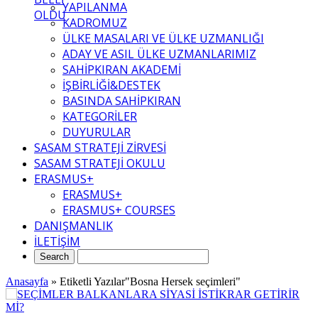
YAPILANMA
OLDU
KADROMUZ
ÜLKE MASALARI VE ÜLKE UZMANLIĞI
ADAY VE ASIL ÜLKE UZMANLARIMIZ
SAHİPKIRAN AKADEMİ
İŞBİRLİĞİ&DESTEK
BASINDA SAHİPKIRAN
KATEGORİLER
DUYURULAR
SASAM STRATEJİ ZİRVESİ
SASAM STRATEJİ OKULU
ERASMUS+
ERASMUS+
ERASMUS+ COURSES
DANIŞMANLIK
İLETİŞİM
Anasayfa
»
Etiketli Yazılar"Bosna Hersek seçimleri"