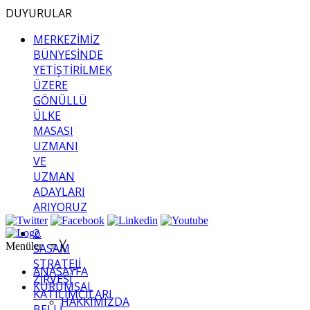
DUYURULAR
MERKEZİMİZ
BÜNYESİNDE
YETİŞTİRİLMEK
ÜZERE
GÖNÜLLÜ
ÜLKE
MASASI
UZMANI
VE
UZMAN
ADAYLARI
ARIYORUZ
2.
Menüler
≡
╳
SASAM
STRATEJİ
ANASAYFA
ZİRVESİ
KURUMSAL
KATILIMCILARI
HAKKIMIZDA
BELLİ