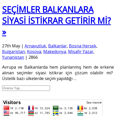
SEÇİMLER BALKANLARA
SİYASİ İSTİKRAR GETİRİR Mİ?
»
27th May
|
Arnavutluk
,
Balkanlar
,
Bosna Hersek
,
Bulgaristan
,
Kosova
,
Makedonya
,
Misafir Yazar
,
Yunanistan
|
2866
Avrupa ve Balkanlarda hem planlanmış hem de erkene
alınan seçimler siyasi istikrar için çözüm olabilir mi?
Üstelik bazı ülkelerde seçim yapıldığı
…